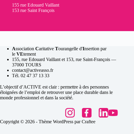
155 rue Edouard Vaillant
153 rue Saint François
A
ssociation
C
aritative
T
ourangelle d'
I
nsertion par
le
VE
tement
155, rue Edouard Vaillant et 153, rue Saint-François —
37000 TOURS
contact@activeasso.fr
Tél. 02 47 37 13 33
L’objectif d’ACTIVE est clair : permettre à des personnes
éloignées de l’emploi de retrouver une place durable dans le
monde professionnel et dans la société.
Copyright © 2026 - Thème WordPress par Craftee