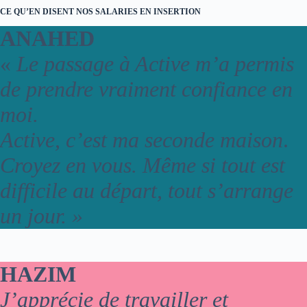
CE QU’EN DISENT NOS SALARIES EN INSERTION
ANAHED
«
Le passage à Active m’a permis
de prendre vraiment confiance en
moi.
Active, c’est ma seconde maison
.
Croyez en vous. Même si tout est
difficile au départ, tout s’arrange
un jour. »
HAZIM
J’apprécie de travailler et