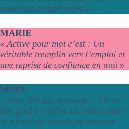
nouvelles compétences »
MARIE
«
Active pour moi c’est : Un
véritable tremplin vers l’emploi et
une reprise de confiance en
moi »
MINA
«
Avec 20h par semaine, c’est un
bon pied à l’étrier, un retour dans
le monde du travail en douceur