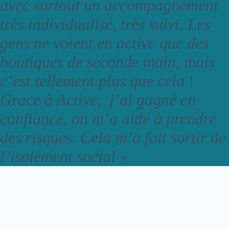
avec surtout un accompagnement
très individualisé, très suivi. Les
gens ne voient en active que des
boutiques de seconde main, mais
c’est tellement plus que cela
!
Grace à Active,
j’ai gagné en
confiance, on m’a aidé à prendre
des risques
.
Cela m’a fait sortir de
l’isolement social »